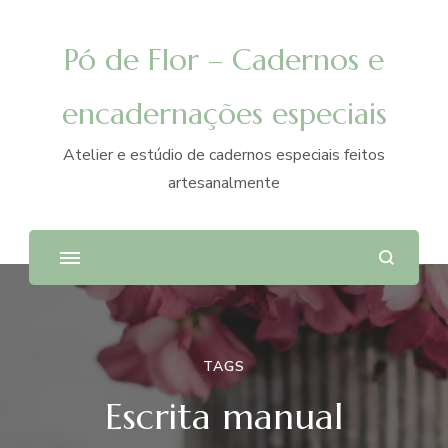
Pó de Flor – Cadernos e
encadernações especiais
Atelier e estúdio de cadernos especiais feitos
artesanalmente
TAGS
Escrita manual