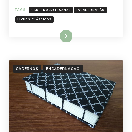
COSTURA
COPTA.
TAGS:
CADERNO ARTESANAL
ENCADERNAÇÃO
LIVROS CLÁSSICOS
Ler mais
CADERNOS
ENCADERNAÇÃO