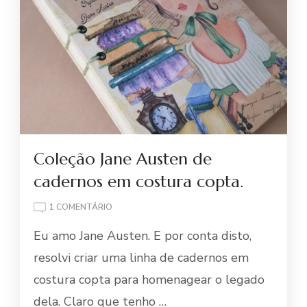
Coleção Jane Austen de
cadernos em costura copta.
EM
1 COMENTÁRIO
COLEÇÃO
Eu amo Jane Austen. E por conta disto,
JANE
AUSTEN
resolvi criar uma linha de cadernos em
DE
costura copta para homenagear o legado
CADERNOS
EM
dela. Claro que tenho …