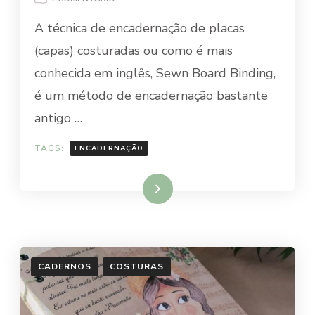
CONHEÇA
A técnica de encadernação de placas
A
ESTRUTURA
(capas) costuradas ou como é mais
SEWN
conhecida em inglês, Sewn Board Binding,
BOARD
BINDING
é um método de encadernação bastante
antigo …
TAGS:
ENCADERNAÇÃO
Ler mais
CADERNOS
COSTURAS