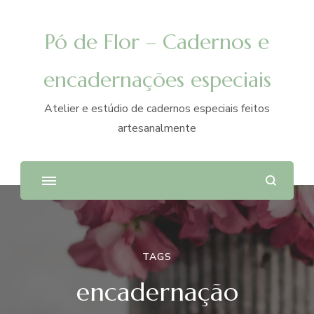
Pó de Flor – Cadernos e
encadernações especiais
Atelier e estúdio de cadernos especiais feitos
artesanalmente
TAGS
encadernação